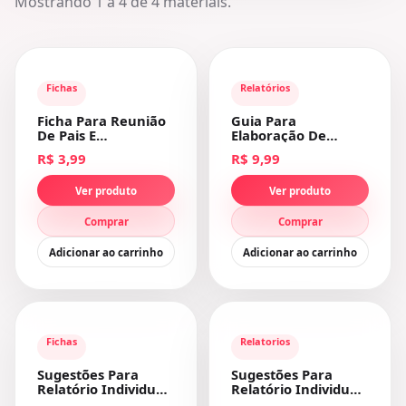
Mostrando
1
a
4
de
4
materiais.
Fichas
Relatórios
Ficha Para Reunião
Guia Para
De Pais E
Elaboração De
Responsáveis
Relatórios
R$ 3,99
R$ 9,99
Individuais Dos E...
Ver produto
Ver produto
Comprar
Comprar
Adicionar ao carrinho
Adicionar ao carrinho
Fichas
Relatorios
Sugestões Para
Sugestões Para
Relatório Individual
Relatório Individual
do Estudante
Final Do Aluno