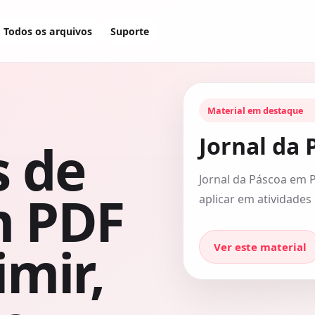
Todos os arquivos
Suporte
Material em destaque
Jornal da 
s de
Jornal da Páscoa em 
m PDF
aplicar em atividades 
imir,
Ver este material