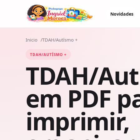
Novidades
Inicio
TDAH/Autísmo +
TDAH/AUTÍSMO +
TDAH/Aut
em PDF p
imprimir,