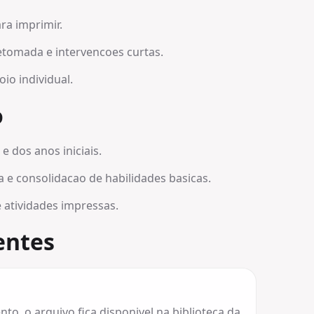
ra imprimir.
etomada e intervencoes curtas.
oio individual.
o
e dos anos iniciais.
a e consolidacao de habilidades basicas.
e atividades impressas.
entes
o, o arquivo fica disponivel na biblioteca da