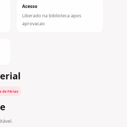
Acesso
Liberado na biblioteca apos
aprovacao
erial
s de Férias
be
tável.