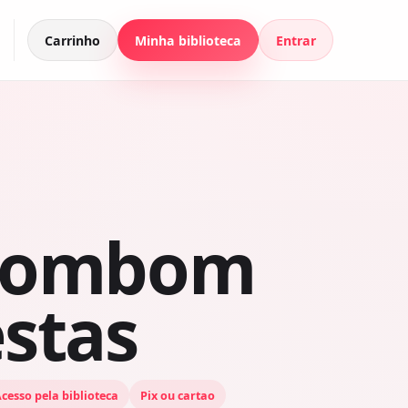
Carrinho
Minha biblioteca
Entrar
 Bombom
stas
cesso pela biblioteca
Pix ou cartao