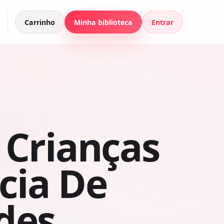
Carrinho
Minha biblioteca
Entrar
 Crianças
cia De
des