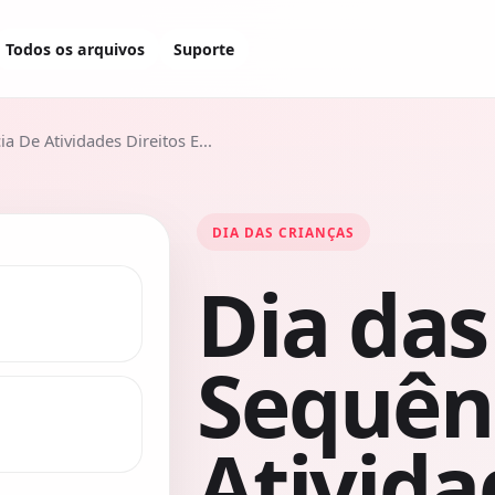
Todos os arquivos
Suporte
a De Atividades Direitos E...
DIA DAS CRIANÇAS
Dia das
Sequên
Ativida