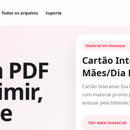
Todos os arquivos
Suporte
Material em destaque
Cartão Int
m PDF
Mães/Dia 
imir,
Cartão Interativo Di
com material pronto 
 e
acessar pela bibliotec
Ver este material