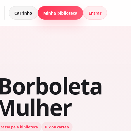
Carrinho
Minha biblioteca
Entrar
 Borboleta
 Mulher
cesso pela biblioteca
Pix ou cartao