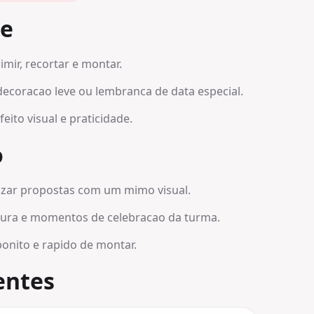
be
imir, recortar e montar.
decoracao leve ou lembranca de data especial.
ito visual e praticidade.
o
izar propostas com um mimo visual.
atura e momentos de celebracao da turma.
onito e rapido de montar.
entes