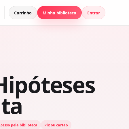
Carrinho
Minha biblioteca
Entrar
Hipóteses
ita
cesso pela biblioteca
Pix ou cartao